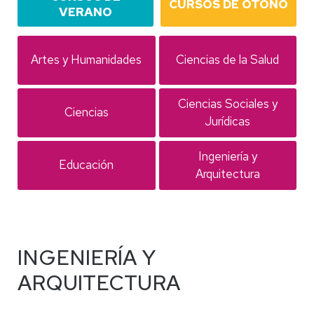
CURSOS DE OTOÑO
VERANO
10
12
Artes y Humanidades
Ciencias de la Salud
15
25
Ciencias Sociales y
Ciencias
Jurídicas
11
4
Ingeniería y
Educación
Arquitectura
INGENIERÍA Y
ARQUITECTURA