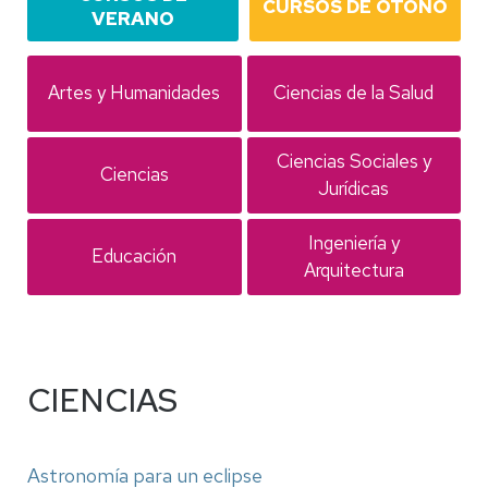
CURSOS DE OTOÑO
VERANO
10
12
Artes y Humanidades
Ciencias de la Salud
15
25
Ciencias Sociales y
Ciencias
Jurídicas
11
4
Ingeniería y
Educación
Arquitectura
CIENCIAS
Astronomía para un eclipse